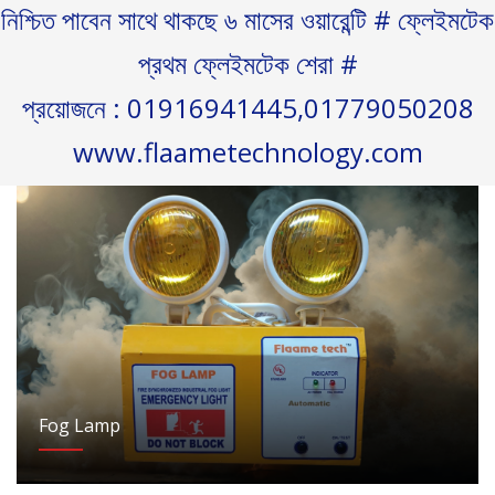
নিশ্চিত পাবেন সাথে থাকছে ৬ মাসের ওয়ারেন্টি # ফ্লেইমটেক
প্রথম ফ্লেইমটেক শেরা #
প্রয়োজনে : 01916941445,01779050208
www.flaametechnology.com
Fog Lamp